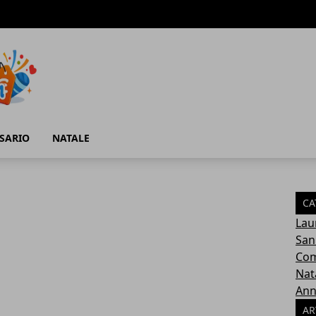
SARIO
NATALE
CA
Lau
San
Com
Nat
Ann
AR