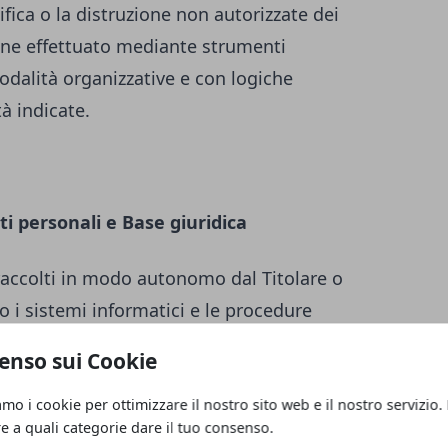
ifica o la distruzione non autorizzate dei
iene effettuato mediante strumenti
odalità organizzative e con logiche
tà indicate.
ti personali e Base giuridica
raccolti in modo autonomo dal Titolare o
o i sistemi informatici e le procedure
nto del presente Sito web acquisiscono
enso sui Cookie
, di carattere tecnico-informatico (ad es.
tilizzato, il sistema operativo, il nome di
amo i cookie per ottimizzare il nostro sito web e il nostro servizio.
re a quali categorie dare il tuo consenso.
 dai quali è stato effettuato l’accesso o