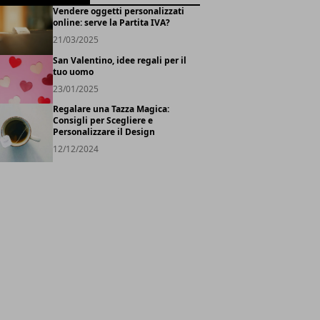
Vendere oggetti personalizzati
online: serve la Partita IVA?
21/03/2025
San Valentino, idee regali per il
tuo uomo
23/01/2025
Regalare una Tazza Magica:
Consigli per Scegliere e
Personalizzare il Design
12/12/2024