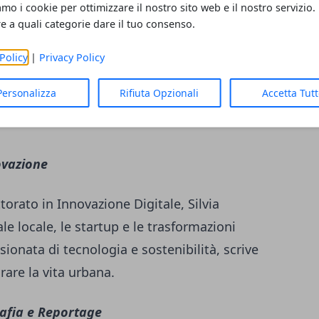
amo i cookie per ottimizzare il nostro sito web e il nostro servizio.
re a quali categorie dare il tuo consenso.
empre. Segue le squadre locali, gli eventi
empo libero con entusiasmo contagioso. Ex
Policy
|
Privacy Policy
 l'importanza dello sport nella vita di tutti i
Personalizza
Rifiuta Opzionali
Accetta Tut
degli sportivi emergenti e delle realtà
ovazione
orato in Innovazione Digitale, Silvia
le locale, le startup e le trasformazioni
ionata di tecnologia e sostenibilità, scrive
are la vita urbana.
afia e Reportage