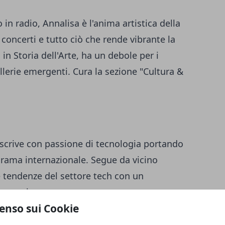
in radio, Annalisa è l'anima artistica della
concerti e tutto ciò che rende vibrante la
 in Storia dell'Arte, ha un debole per i
allerie emergenti. Cura la sezione "Cultura &
 scrive con passione di tecnologia portando
norama internazionale. Segue da vicino
 tendenze del settore tech con un
a tutti.
enso sui Cookie
empo Libero