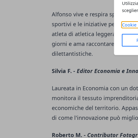
Utilizzi
sceglie
Alfonso vive e respira sport da s
sportivi e le iniziative per il t
Cookie 
atleta di atletica leggera, conosce
giorni e ama raccontare le storie 
dilettantistiche.
Silvia F. -
Editor Economia e Inn
Laureata in Economia con un dott
monitora il tessuto imprenditoria
economiche del territorio. Appass
di come l'innovazione può miglior
Roberto M. -
Contributor Fotogr