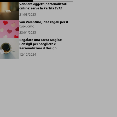
Vendere oggetti personalizzati
online: serve la Partita IVA?
21/03/2025
San Valentino, idee regali per il
tuo uomo
23/01/2025
Regalare una Tazza Magica:
Consigli per Scegliere e
Personalizzare il Design
12/12/2024