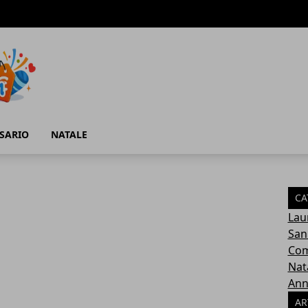
SARIO
NATALE
CA
Lau
San
Com
Nat
Ann
AR