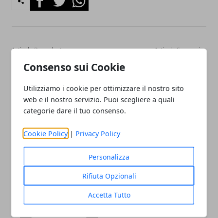
Articolo Precedente
Articolo Successivo
Regali per laurea in
Regali fai da te per
Consenso sui Cookie
scienze motorie: 5 idee
anniversario genitori: ecco
100% sportive
come sorprendere con
Utilizziamo i cookie per ottimizzare il nostro sito
poco!
web e il nostro servizio. Puoi scegliere a quali
categorie dare il tuo consenso.
Cookie Policy
|
Privacy Policy
Personalizza
Redazione
Rifiuta Opzionali
Accetta Tutto