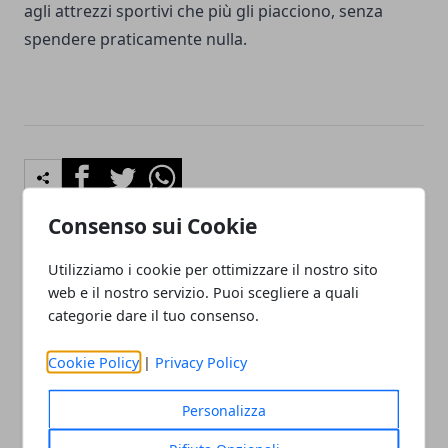
agli attrezzi sportivi che più gli piacciono, senza
spendere praticamente nulla.
Facebook
Twitter
Whatsapp
Consenso sui Cookie
Utilizziamo i cookie per ottimizzare il nostro sito
Articolo Precedente
Articolo Successivo
web e il nostro servizio. Puoi scegliere a quali
Idee regalo alla mamma
Come stupire un uomo per
categorie dare il tuo consenso.
per il compleanno fai da
il suo compleanno senza
te: come farla sentire
spendere troppo
Cookie Policy
|
Privacy Policy
speciale
Personalizza