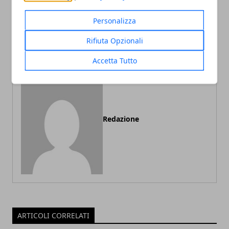
Articolo Precedente
Articolo Successivo
Sorprese romantiche a
Dolci da regalare a San
Personalizza
distanza da fare a San
Valentino per sorprendere
Valentino
con poco
Rifiuta Opzionali
Accetta Tutto
Redazione
ARTICOLI CORRELATI