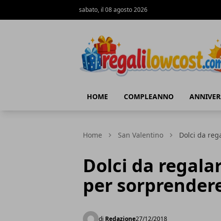
sabato, il 08 agosto 2026
regalilowcost.com
HOME
COMPLEANNO
ANNIVER
Home
San Valentino
Dolci da reg
Dolci da regala
per sorprender
di
Redazione
27/12/2018