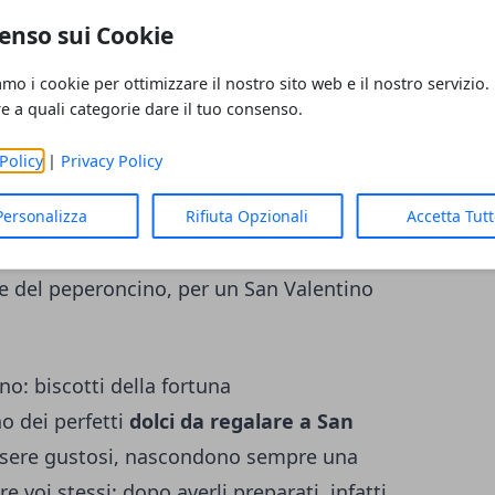
enso sui Cookie
tino: brownies al peperoncino
amo i cookie per ottimizzare il nostro sito web e il nostro servizio.
re a quali categorie dare il tuo consenso.
 di certo a San Valentino! Se poi viene
 un effetto gustoso ed estremamente
Policy
|
Privacy Policy
se, i
brownies
sono dolci pressoché
te da burro e cioccolato, che li rende
Personalizza
Rifiuta Opzionali
Accetta Tut
usto. Ovviamente, per renderli più adatti al
 del peperoncino, per un San Valentino
no: biscotti della fortuna
no dei perfetti
dolci da regalare a San
essere gustosi, nascondono sempre una
 voi stessi: dopo averli preparati, infatti,