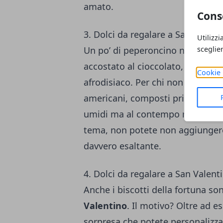
amato.
Cons
3. Dolci da regalare a San Valen
Utilizzi
sceglie
Un po’ di peperoncino non guasta
accostato al cioccolato, si crea
Cookie 
afrodisiaco. Per chi non lo sapes
americani, composti principalmen
umidi ma al contempo ricchi di g
tema, non potete non aggiungere
davvero esaltante.
4. Dolci da regalare a San Valenti
Anche i biscotti della fortuna so
Valentino
. Il motivo? Oltre ad 
sorpresa che potete personalizzare