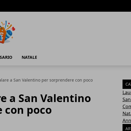
SARIO
NATALE
alare a San Valentino per sorprendere con poco
CA
Lau
re a San Valentino
San
e con poco
Com
Nat
Ann
AR