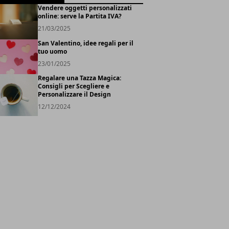
Vendere oggetti personalizzati
online: serve la Partita IVA?
21/03/2025
San Valentino, idee regali per il
tuo uomo
23/01/2025
Regalare una Tazza Magica:
Consigli per Scegliere e
Personalizzare il Design
12/12/2024