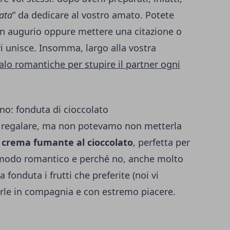
ata
” da dedicare al vostro amato. Potete
 un augurio oppure mettere una citazione o
i unisce. Insomma, largo alla vostra
alo romantiche per stupire il partner ogni
ino: fonduta di cioccolato
 regalare, ma non potevamo non metterla
a
crema fumante al cioccolato
, perfetta per
 modo romantico e perché no, anche molto
la fonduta i frutti che preferite (noi vi
arle in compagnia e con estremo piacere.