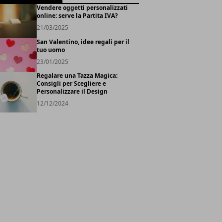
Vendere oggetti personalizzati
online: serve la Partita IVA?
21/03/2025
San Valentino, idee regali per il
tuo uomo
23/01/2025
Regalare una Tazza Magica:
Consigli per Scegliere e
Personalizzare il Design
12/12/2024