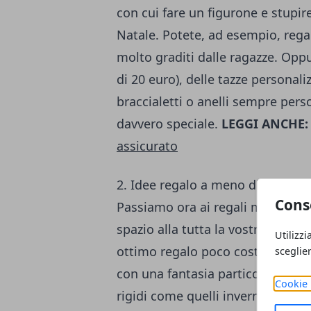
con cui fare un figurone e stupire
Natale. Potete, ad esempio, rega
molto graditi dalle ragazze. Opp
di 20 euro), delle tazze personali
braccialetti o anelli sempre perso
davvero speciale.
LEGGI ANCHE:
assicurato
2. Idee regalo a meno di 20 euro 
Cons
Passiamo ora ai regali maschili. 
spazio alla tutta la vostra fant
Utilizzi
ottimo regalo poco costoso pot
sceglie
con una fantasia particolare, opp
Cookie 
rigidi come quelli invernali. Pot