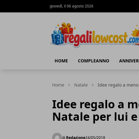
giovedì, il 06 agosto 2026
regalilowcost.com
HOME
COMPLEANNO
ANNIVER
Home
Natale
Idee regalo a meno d
Idee regalo a m
Natale per lui e
di
Redazione
24/05/2018