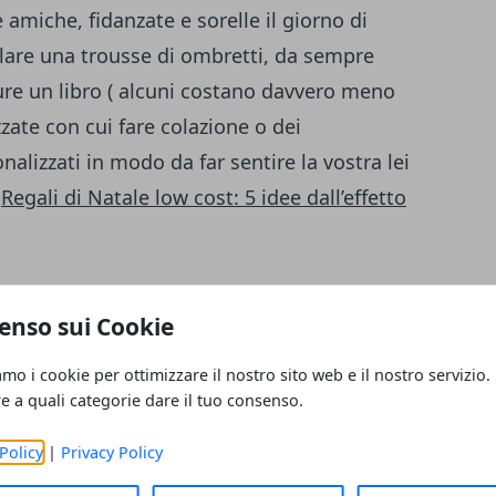
 amiche, fidanzate e sorelle il giorno di
lare una trousse di ombretti, da sempre
ure un libro ( alcuni costano davvero meno
zzate con cui fare colazione o dei
nalizzati in modo da far sentire la vostra lei
Regali di Natale low cost: 5 idee dall’effetto
per lui
enso sui Cookie
In questo caso, vi consigliamo di lasciare
asia. Qualche esempio? Sicuramente un
amo i cookie per ottimizzare il nostro sito web e il nostro servizio.
rebbe essere una
camicia
(se ama portarle)
re a quali categorie dare il tuo consenso.
ure un cardigan, perfetto da usare in clima
Policy
|
Privacy Policy
ete anche decidere di regalare uno zaino o