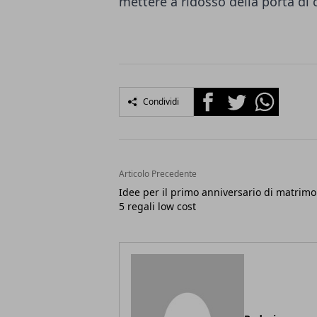
mettere a ridosso della porta di c
Facebook
Twitter
Whatsapp
Condividi
Articolo Precedente
Idee per il primo anniversario di matrimo
5 regali low cost