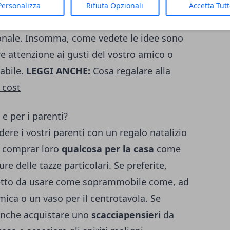
 gli oggetti più importanti e che usa quando
Personalizza
Rifiuta Opzionali
Accetta Tut
 un
set bagno doccia
(alcuni costano anche
sonale. Insomma, come vedete le idee sono
e attenzione ai gusti del vostro amico o
abile.
LEGGI ANCHE:
Cosa regalare alla
 cost
 e per i parenti?
dere i vostri parenti con un regalo natalizio
i comprar loro
qualcosa per la casa
come
re delle tazze particolari. Se preferite,
etto da usare come soprammobile come, ad
ica o un vaso per il centrotavola. Se
 anche acquistare uno
scacciapensieri
da