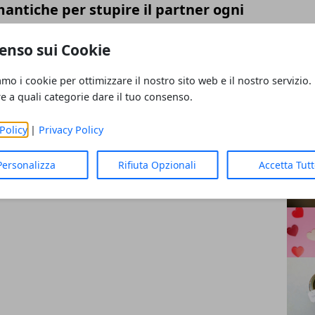
antiche per stupire il partner ogni
CAT
enso sui Cookie
Laur
San V
amo i cookie per ottimizzare il nostro sito web e il nostro servizio.
ntino: 7 idee low cost e originali per
Comp
re a quali categorie dare il tuo consenso.
Nata
Anniv
Policy
|
Privacy Policy
ART
Personalizza
Rifiuta Opzionali
Accetta Tut
alentino per lei: 5 dolcissime idee low