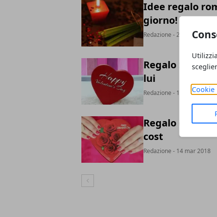
Idee regalo rom
giorno!
Cons
Redazione
- 29 mar 2018
Utilizzi
Regalo San Vale
sceglie
lui
Cookie 
Redazione
- 14 mar 2018
Regalo di San V
cost
Redazione
- 14 mar 2018
Articolo Precedente