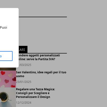
EGORIE
ea
alentino
 Puoi
leanno
le
ersario
ICOLI POPOLARI
Vendere oggetti personalizzati
to
online: serve la Partita IVA?
21/03/2025
San Valentino, idee regali per il tuo
uomo
23/01/2025
Regalare una Tazza Magica:
Consigli per Scegliere e
Personalizzare il Design
12/12/2024