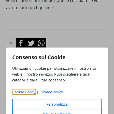
vostro lui si sentirà importante e coccolato, e voi
avrete fatto un figurone!
Facebook
Twitter
Whatsapp
Consenso sui Cookie
Utilizziamo i cookie per ottimizzare il nostro sito
Articolo Precedente
Articolo Successivo
web e il nostro servizio. Puoi scegliere a quali
Regali per diciottesimo: 7
Regali di Natale low cost: 5
categorie dare il tuo consenso.
idee low cost per stupire
idee dall’effetto assicurato
ogni tipo di ragazza
Cookie Policy
|
Privacy Policy
Personalizza