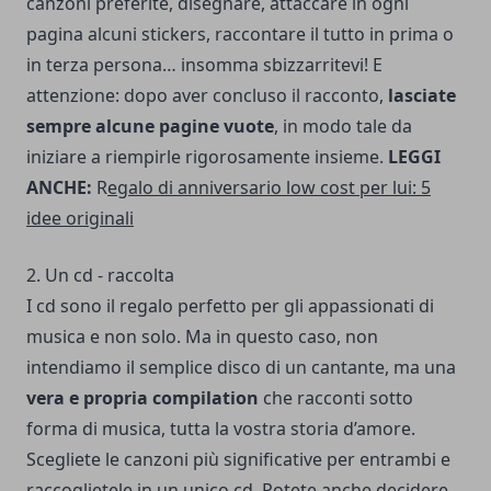
canzoni preferite, disegnare, attaccare in ogni
pagina alcuni stickers, raccontare il tutto in prima o
in terza persona… insomma sbizzarritevi! E
attenzione: dopo aver concluso il racconto,
lasciate
sempre alcune pagine vuote
, in modo tale da
iniziare a riempirle rigorosamente insieme.
LEGGI
ANCHE:
R
egalo di anniversario low cost per lui: 5
idee originali
2. Un cd - raccolta
I cd sono il regalo perfetto per gli appassionati di
musica e non solo. Ma in questo caso, non
intendiamo il semplice disco di un cantante, ma una
vera e propria compilation
che racconti sotto
forma di musica, tutta la vostra storia d’amore.
Scegliete le canzoni più significative per entrambi e
raccoglietele in un unico cd. Potete anche decidere