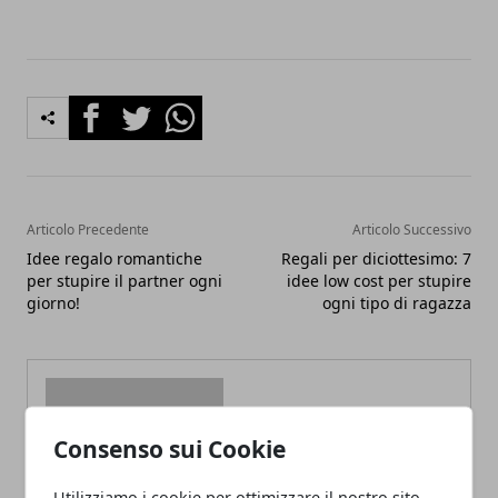
Facebook
Twitter
Whatsapp
Articolo Precedente
Articolo Successivo
Idee regalo romantiche
Regali per diciottesimo: 7
per stupire il partner ogni
idee low cost per stupire
giorno!
ogni tipo di ragazza
Consenso sui Cookie
Redazione
Utilizziamo i cookie per ottimizzare il nostro sito