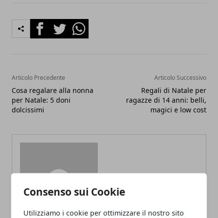
Facebook
Twitter
Whatsapp
Articolo Precedente
Articolo Successivo
Cosa regalare alla nonna
Regali di Natale per
per Natale: 5 doni
ragazze di 14 anni: belli,
dolcissimi
magici e low cost
Redazione
Consenso sui Cookie
Utilizziamo i cookie per ottimizzare il nostro sito