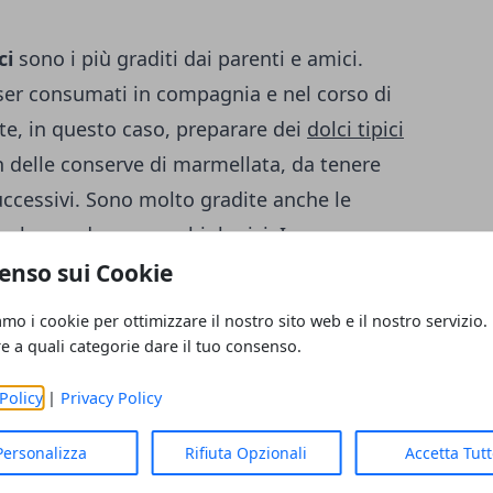
ci
sono i più graditi dai parenti e amici.
ser consumati in compagnia e nel corso di
ete, in questo caso, preparare dei
dolci tipici
n delle conserve di marmellata, da tenere
uccessivi. Sono molto gradite anche le
ticolar modo se sono biologici. In
re dei classici biscotti al burro, da mettere
enso sui Cookie
 sotto l’albero.
amo i cookie per ottimizzare il nostro sito web e il nostro servizio.
re a quali categorie dare il tuo consenso.
Natale: qualcosa per la casa
Policy
|
Privacy Policy
per far contenti i propri parenti per Natale
 essere
l’acquisto di qualcosa per la casa
.
Personalizza
Rifiuta Opzionali
Accetta Tut
umenti per la cucina, accessori da usare