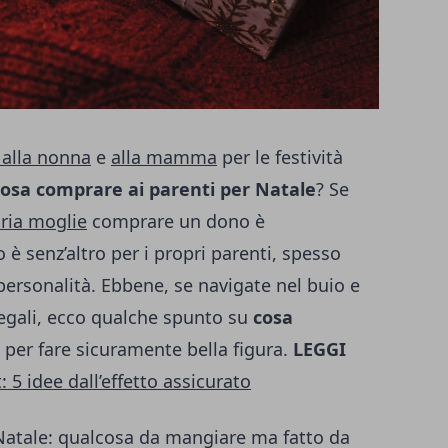
 alla nonna
e
alla mamma
per le festività
cosa comprare ai parenti per Natale
? Se
pria moglie
comprare un dono è
è senz’altro per i propri parenti, spesso
e personalità. Ebbene, se navigate nel buio e
regali, ecco qualche spunto su
cosa
per fare sicuramente bella figura.
LEGGI
: 5 idee dall’effetto assicurato
Natale: qualcosa da mangiare ma fatto da