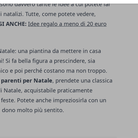
o davvero tante le idee a cui potete far
i natalizi. Tutte, come potete vedere,
GI ANCHE:
Idee regalo a meno di 20 euro
Natale: una piantina da mettere in casa
! Si fa bella figura a prescindere, sia
nico e poi perché costano ma non troppo.
 parenti per Natale
, prendete una classica
di Natale, acquistabile praticamente
 feste. Potete anche impreziosirla con un
l dono molto più sentito.