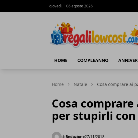
giovedì, il 06 agosto 2026
regalilowcost.com
HOME
COMPLEANNO
ANNIVER
Home
Natale
Cosa comprare ai pa
Cosa comprare a
per stupirli co
di
Redazione
27/11/2018