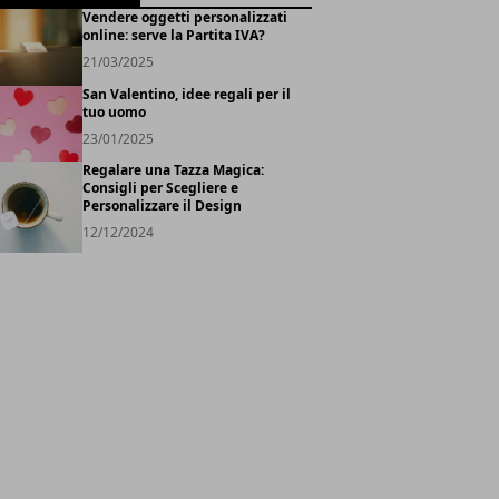
Vendere oggetti personalizzati
online: serve la Partita IVA?
21/03/2025
San Valentino, idee regali per il
tuo uomo
23/01/2025
Regalare una Tazza Magica:
Consigli per Scegliere e
Personalizzare il Design
12/12/2024