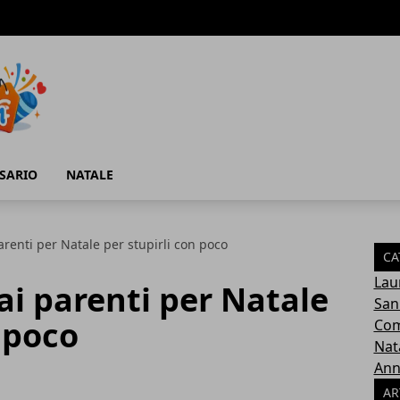
SARIO
NATALE
renti per Natale per stupirli con poco
CA
Lau
i parenti per Natale
San
n poco
Com
Nat
Ann
AR